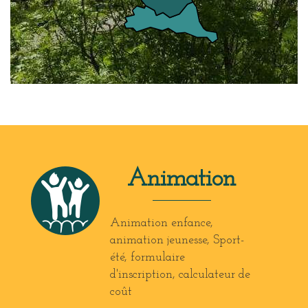
Animation
Animation enfance,
animation jeunesse, Sport-
été, formulaire
d'inscription, calculateur de
coût