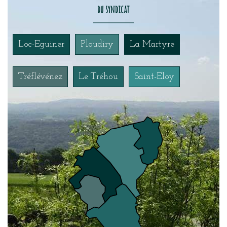
du syndicat
Loc-Eguiner
Ploudiry
La Martyre
Tréflévénez
Le Tréhou
Saint-Eloy