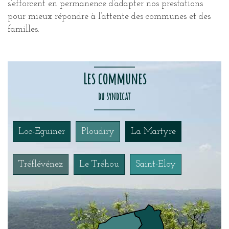
s’efforcent en permanence d’adapter nos prestations
pour mieux répondre à l’attente des communes et des
familles.
Les communes
du syndicat
Loc-Eguiner
Ploudiry
La Martyre
Tréflévénez
Le Tréhou
Saint-Eloy