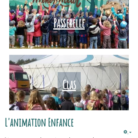
Passerelle
Clas
L'animation Enfance
Emp