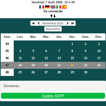
Vendredi 7 Août 2026
12
h
04
Se connecter
Novembre 2024
Aujourd'hui
Sem
Lun.
Mar.
Mer.
Jeu.
Ven.
Sam.
Dim.
44
1
2
3
45
4
5
6
7
8
9
10
46
11
12
13
14
15
16
17
47
18
19
20
21
23
24
22
48
25
26
27
28
29
30
Domaines :