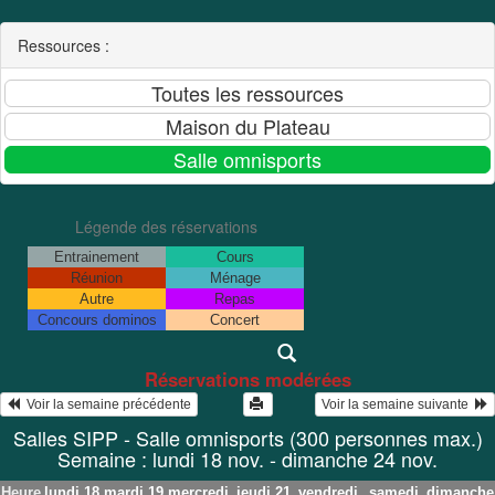
Ressources :
Légende des réservations
Entrainement
Cours
Réunion
Ménage
Autre
Repas
Concours dominos
Concert
Réservations modérées
  Voir la semaine précédente
Voir la semaine suivante  
Salles SIPP - Salle omnisports (300 personnes max.)
Semaine : lundi 18 nov. - dimanche 24 nov.
Heure
lundi 18
mardi 19
mercredi
jeudi 21
vendredi
samedi
dimanche