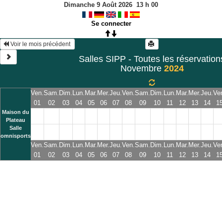
Dimanche 9 Août 2026
13
h
00
Se connecter
 Voir le mois précédent 
Salles SIPP - Toutes les réservation
Novembre
2024
Ven.
Sam.
Dim.
Lun.
Mar.
Mer.
Jeu.
Ven.
Sam.
Dim.
Lun.
Mar.
Mer.
Jeu.
Ve
01
02
03
04
05
06
07
08
09
10
11
12
13
14
1
Maison du
Plateau
Salle
omnisports
Ven.
Sam.
Dim.
Lun.
Mar.
Mer.
Jeu.
Ven.
Sam.
Dim.
Lun.
Mar.
Mer.
Jeu.
Ve
01
02
03
04
05
06
07
08
09
10
11
12
13
14
1