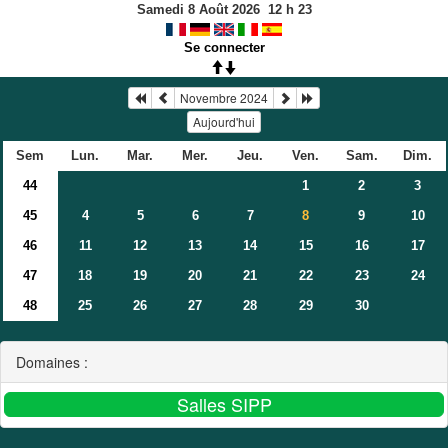
Samedi 8 Août 2026
12
h
23
Se connecter
Novembre 2024
Aujourd'hui
Sem
Lun.
Mar.
Mer.
Jeu.
Ven.
Sam.
Dim.
44
1
2
3
45
4
5
6
7
9
10
8
46
11
12
13
14
15
16
17
47
18
19
20
21
22
23
24
48
25
26
27
28
29
30
Domaines :