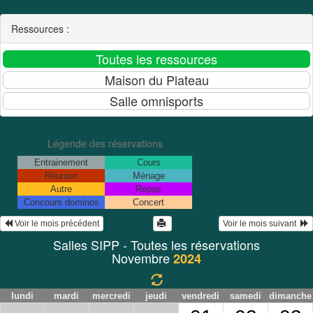
Ressources :
Légende des réservations
Entrainement
Cours
Réunion
Ménage
Autre
Repas
Concours dominos
Concert
 Voir le mois précédent
Voir le mois suivant  
Salles SIPP - Toutes les réservations
Novembre
2024
lundi
mardi
mercredi
jeudi
vendredi
samedi
dimanche