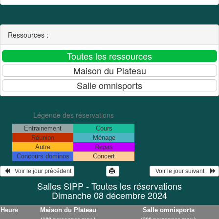
Ressources :
Légende des réservations
Entrainement
Cours
Réunion
Ménage
Autre
Repas
Concours dominos
Concert
   Voir le jour précédent
  Voir le jour suivant    
Salles SIPP - Toutes les réservations
Dimanche 08 décembre 2024
Heure
Maison du Plateau
Salle omnisports