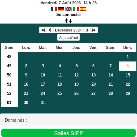
Vendredi 7 Août 2026
14
h
23
Se connecter
Décembre 2024
Aujourd'hui
Sem
Lun.
Mar.
Mer.
Jeu.
Ven.
Sam.
Dim.
48
1
49
2
3
4
5
6
7
8
50
9
10
11
12
13
14
15
51
16
17
18
19
20
21
22
52
23
24
25
26
27
28
29
01
30
31
Domaines :