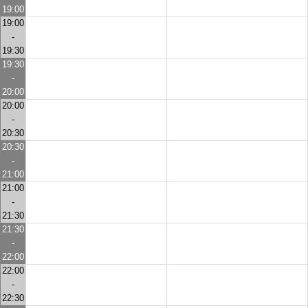
19:00
19:00
-
19:30
19:30
-
20:00
20:00
-
20:30
20:30
-
21:00
21:00
-
21:30
21:30
-
22:00
22:00
-
22:30