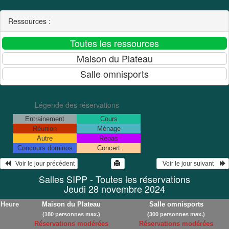
Ressources :
Légende des réservations
Entrainement
Cours
Réunion
Ménage
Autre
Repas
Concours dominos
Concert
   Voir le jour précédent
  Voir le jour suivant    
Salles SIPP - Toutes les réservations
Jeudi 28 novembre 2024
Heure
Maison du Plateau
Salle omnisports
(180 personnes max.)
(300 personnes max.)
Réservations modérées
Réservations modérées