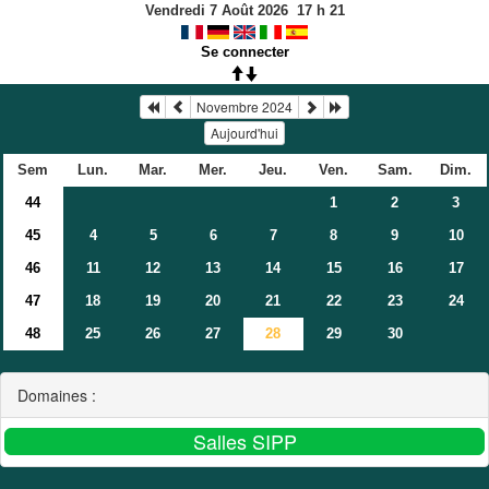
Vendredi 7 Août 2026
17
h
21
Se connecter
Novembre 2024
Aujourd'hui
Sem
Lun.
Mar.
Mer.
Jeu.
Ven.
Sam.
Dim.
44
1
2
3
45
4
5
6
7
8
9
10
46
11
12
13
14
15
16
17
47
18
19
20
21
22
23
24
48
25
26
27
28
29
30
Domaines :