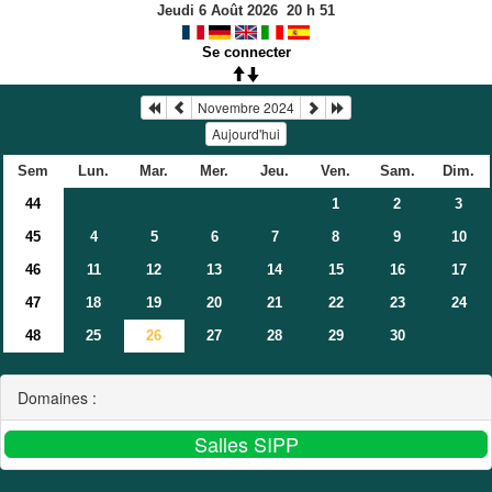
Jeudi 6 Août 2026
20
h
51
Se connecter
Novembre 2024
Aujourd'hui
Sem
Lun.
Mar.
Mer.
Jeu.
Ven.
Sam.
Dim.
44
1
2
3
45
4
5
6
7
8
9
10
46
11
12
13
14
15
16
17
47
18
19
20
21
22
23
24
48
25
26
27
28
29
30
Domaines :