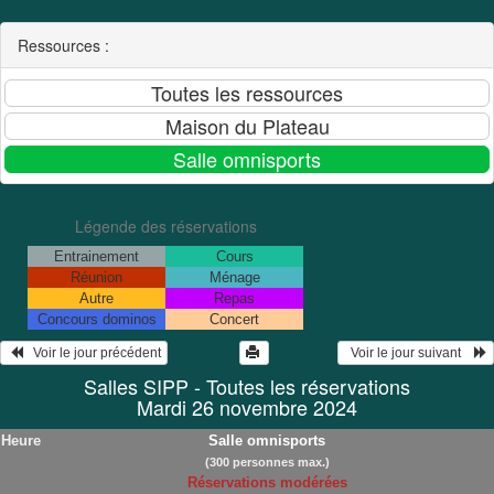
Ressources :
Légende des réservations
Entrainement
Cours
Réunion
Ménage
Autre
Repas
Concours dominos
Concert
   Voir le jour précédent
  Voir le jour suivant    
Salles SIPP - Toutes les réservations
Mardi 26 novembre 2024
Heure
Salle omnisports
(300 personnes max.)
Réservations modérées