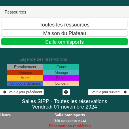
Ressources :
Légende des réservations
Entrainement
Cours
Réunion
Ménage
Autre
Repas
Concours dominos
Concert
   Voir le jour précédent
  Voir le jour suivant    
Salles SIPP - Toutes les réservations
Vendredi 01 novembre 2024
Heure
Salle omnisports
(300 personnes max.)
Réservations modérées