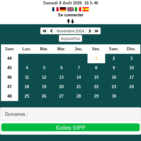
Samedi 8 Août 2026
16
h
46
Se connecter
Novembre 2024
Aujourd'hui
Sem
Lun.
Mar.
Mer.
Jeu.
Ven.
Sam.
Dim.
44
1
2
3
45
4
5
6
7
8
9
10
46
11
12
13
14
15
16
17
47
18
19
20
21
22
23
24
48
25
26
27
28
29
30
Domaines :