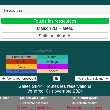
Ressources :
Légende des réservations
Entrainement
Cours
Réunion
Ménage
Autre
Repas
Concours dominos
Concert
   Voir le jour précédent
  Voir le jour suivant    
Salles SIPP - Toutes les réservations
Vendredi 01 novembre 2024
Heure
Maison du Plateau
Salle omnisports
(180 personnes max.)
(300 personnes max.)
Réservations modérées
Réservations modérées