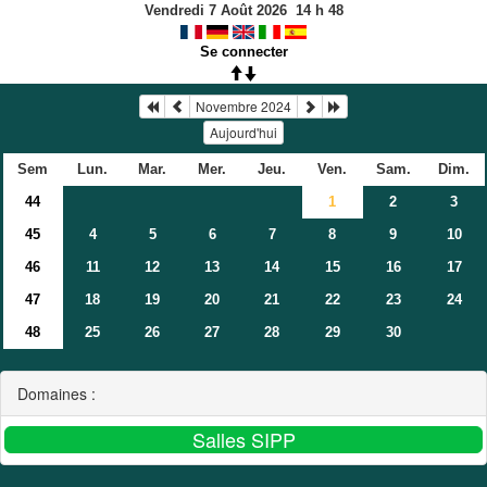
Vendredi 7 Août 2026
14
h
48
Se connecter
Novembre 2024
Aujourd'hui
Sem
Lun.
Mar.
Mer.
Jeu.
Ven.
Sam.
Dim.
44
1
2
3
45
4
5
6
7
8
9
10
46
11
12
13
14
15
16
17
47
18
19
20
21
22
23
24
48
25
26
27
28
29
30
Domaines :