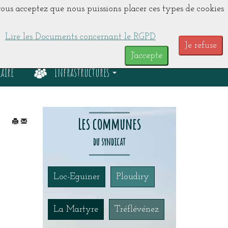
, vous acceptez que nous puissions placer ces types de cookies
Lire les Documents concernant le RGPD
Je refuse
J'accepte
aire
Infrastructures
Les communes
du syndicat
Loc-Eguiner
Ploudiry
La Martyre
Tréflévénez